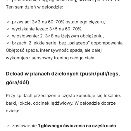
Ten sam dzień w deloadzie:
przysiad: 3×3 na 60–70% ostatniego ciężaru,
wyciskanie leżąc: 3×5 na 60–70%,
wiosłowanie: 2–3×8 na lżejszym obciążeniu,
brzuch: 2 lekkie serie, bez „palącego” dopompowania.
Objętość spada, intensywność spada, ale dalej
wykonujesz sensowny trening całego ciała.
Deload w planach dzielonych (push/pull/legs,
góra/dół)
Przy splitach przeciążenie często kumuluje się lokalnie:
barki, łokcie, odcinek lędźwiowy. W deloadzie dobrze
działa:
zostawienie
1 głównego ćwiczenia na część ciała