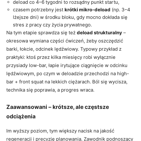
deload co 4–6 tygodni to rozsądny punkt startu,
czasem potrzebny jest
krótki mikro-deload
(np. 3–4
lżejsze dni) w środku bloku, gdy mocno dokłada się
stres z pracy czy życia prywatnego.
Na tym etapie sprawdza się też
deload strukturalny
–
okresowa wymiana części ćwiczeń, żeby oszczędzić
barki, łokcie, odcinek lędźwiowy. Typowy przykład z
praktyki: ktoś przez kilka miesięcy robi wyłącznie
przysiady low-bar, łapie irytujące ciągnięcie w odcinku
lędźwiowym, po czym w deloadzie przechodzi na high-
bar + front squat na lekkich ciężarach. Ból się wycisza,
technika się poprawia, a progres wraca.
Zaawansowani – krótsze, ale częstsze
odciążenia
Im wyższy poziom, tym większy nacisk na jakość
regeneracji i precyzję planowania. Zawodnik podnoszący