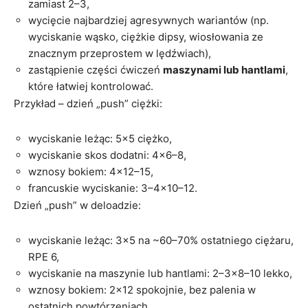
zamiast 2–3,
wycięcie najbardziej agresywnych wariantów (np.
wyciskanie wąsko, ciężkie dipsy, wiosłowania ze
znacznym przeprostem w lędźwiach),
zastąpienie części ćwiczeń
maszynami lub hantlami
,
które łatwiej kontrolować.
Przykład – dzień „push” ciężki:
wyciskanie leżąc: 5×5 ciężko,
wyciskanie skos dodatni: 4×6–8,
wznosy bokiem: 4×12–15,
francuskie wyciskanie: 3–4×10–12.
Dzień „push” w deloadzie:
wyciskanie leżąc: 3×5 na ~60–70% ostatniego ciężaru,
RPE 6,
wyciskanie na maszynie lub hantlami: 2–3×8–10 lekko,
wznosy bokiem: 2×12 spokojnie, bez palenia w
ostatnich powtórzeniach,