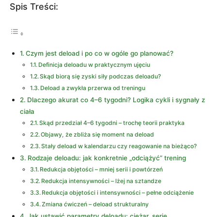
Spis Treści:
Czym jest deload i po co w ogóle go planować?
Definicja deloadu w praktycznym ujęciu
Skąd biorą się zyski siły podczas deloadu?
Deload a zwykła przerwa od treningu
Dlaczego akurat co 4–6 tygodni? Logika cykli i sygnały z
ciała
Skąd przedział 4–6 tygodni – trochę teorii praktyka
Objawy, że zbliża się moment na deload
Stały deload w kalendarzu czy reagowanie na bieżąco?
Rodzaje deloadu: jak konkretnie „odciążyć” trening
Redukcja objętości – mniej serii i powtórzeń
Redukcja intensywności – lżej na sztandze
Redukcja objętości i intensywności – pełne odciążenie
Zmiana ćwiczeń – deload strukturalny
Jak ustawić parametry deloadu: ciężar, serie,