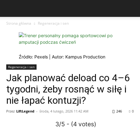
Strona główna
Regeneracja i sen
Źródło: Pexels | Autor: Kampus Production
Regeneracja i sen
Jak planować deload co 4–6
tygodni, żeby rosnąć w siłę i
nie łapać kontuzji?
Przez
LiftLegend
-
środa, 4 lutego, 2026 11:42 AM
246
0
3/5 - (4 votes)