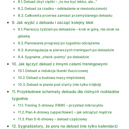
Deload zbyt ciężki – „to ma być lekko, ale…”
Deload za rzadko – odkładanie w nieskończoność
Całkowita przerwa zamiast przemyślanego deloadu
Jak wyjść z deloadu i zacząć kolejny blok
Pierwszy tydzień po deloadzie – krok w górę, nie skok na
główkę
Planowanie progresji po tygodniu odciążenia
Autoregulacja w pierwszych treningach po deloadzie
Sygnalne „check-pointy” po deloadzie
Jak łączyć deload z innymi celami treningowymi
Deload a redukcja tkanki tłuszczowej
Deload a budowa masy mięśniowej
Deload w planie pod starty (nie tylko trójbój)
Przykładowe schematy deloadu dla różnych rozkładów
tygodnia
Trening 3‑dniowy (FBW) – przykład mikrocyklu
Plan 4‑dniowy (upper/lower) – jak odciążyć mądrze
Plan 5–6‑dniowy – deload częściowy
Sygnalizatory, że pora na deload (nie tylko kalendarz)