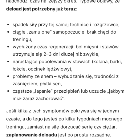
nadchodzi czas na lżejszy okres. Typowe objawy, że
deload jest potrzebny już teraz
:
spadek siły przy tej samej technice i rozgrzewce,
ciągłe „zamulone” samopoczucie, brak chęci do
treningu,
wydłużony czas regeneracji: ból mięśni i stawów
utrzymuje się 2–3 dni dłużej niż zwykle,
narastające pobolewania w stawach (kolana, barki,
łokcie, odcinek lędźwiowy),
problemy ze snem – wybudzanie się, trudności z
zaśnięciem, płytki sen,
częstsze „łapanie” przeziębień lub uczucie „jakbym
miał zaraz zachorować”.
Jeśli kilka z tych symptomów pokrywa się w jednym
czasie, a do tego jesteś po kilku tygodniach mocnego
treningu, zamiast na siłę dorzucać serię czy ciężar,
zaplanowanie deloadu
jest po prostu rozsądne.