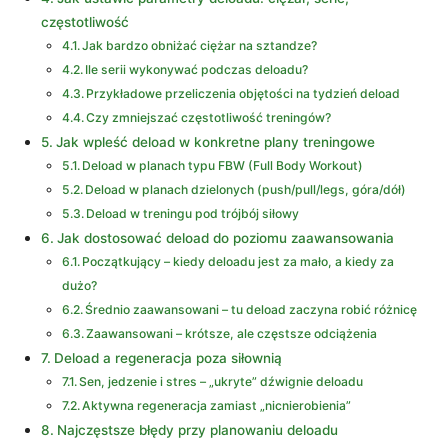
częstotliwość
Jak bardzo obniżać ciężar na sztandze?
Ile serii wykonywać podczas deloadu?
Przykładowe przeliczenia objętości na tydzień deload
Czy zmniejszać częstotliwość treningów?
Jak wpleść deload w konkretne plany treningowe
Deload w planach typu FBW (Full Body Workout)
Deload w planach dzielonych (push/pull/legs, góra/dół)
Deload w treningu pod trójbój siłowy
Jak dostosować deload do poziomu zaawansowania
Początkujący – kiedy deloadu jest za mało, a kiedy za
dużo?
Średnio zaawansowani – tu deload zaczyna robić różnicę
Zaawansowani – krótsze, ale częstsze odciążenia
Deload a regeneracja poza siłownią
Sen, jedzenie i stres – „ukryte” dźwignie deloadu
Aktywna regeneracja zamiast „nicnierobienia”
Najczęstsze błędy przy planowaniu deloadu