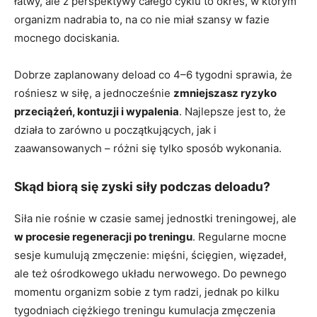
łatwy, ale z perspektywy całego cyklu to okres, w którym
organizm nadrabia to, na co nie miał szansy w fazie
mocnego dociskania.
Dobrze zaplanowany deload co 4–6 tygodni sprawia, że
rośniesz w siłę, a jednocześnie
zmniejszasz ryzyko
przeciążeń, kontuzji i wypalenia
. Najlepsze jest to, że
działa to zarówno u początkujących, jak i
zaawansowanych – różni się tylko sposób wykonania.
Skąd biorą się zyski siły podczas deloadu?
Siła nie rośnie w czasie samej jednostki treningowej, ale
w procesie regeneracji po treningu
. Regularne mocne
sesje kumulują zmęczenie: mięśni, ścięgien, więzadeł,
ale też ośrodkowego układu nerwowego. Do pewnego
momentu organizm sobie z tym radzi, jednak po kilku
tygodniach ciężkiego treningu kumulacja zmęczenia