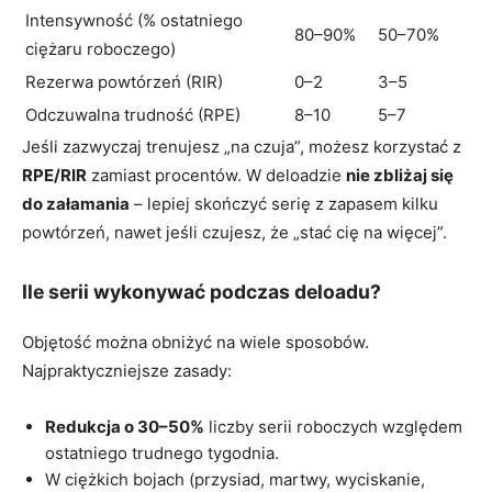
Intensywność (% ostatniego
80–90%
50–70%
ciężaru roboczego)
Rezerwa powtórzeń (RIR)
0–2
3–5
Odczuwalna trudność (RPE)
8–10
5–7
Jeśli zazwyczaj trenujesz „na czuja”, możesz korzystać z
RPE/RIR
zamiast procentów. W deloadzie
nie zbliżaj się
do załamania
– lepiej skończyć serię z zapasem kilku
powtórzeń, nawet jeśli czujesz, że „stać cię na więcej”.
Ile serii wykonywać podczas deloadu?
Objętość można obniżyć na wiele sposobów.
Najpraktyczniejsze zasady:
Redukcja o 30–50%
liczby serii roboczych względem
ostatniego trudnego tygodnia.
W ciężkich bojach (przysiad, martwy, wyciskanie,