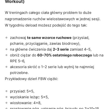
Workout)
W treningach całego ciała główny problem to duże
nagromadzenie ruchów wielostawowych w jednej sesji.
W tygodniu deload możesz podejść do tego tak:
zachowaj
te same wzorce ruchowe
(przysiad,
pchanie, przyciąganie, zawias biodrowy),
na główne ćwiczenia daj
2–3 serie
zamiast 4–5,
obniż ciężar do
60–70% ostatniego roboczego
lub na
RPE 5–6,
akcesoria skróć o 1–2 serie lub wytnij te najmniej
potrzebne.
Przykładowy dzień FBW ciężki:
przysiad: 5×5,
wyciskanie leżąc: 5×5,
wiosłowanie: 4×8,
prostowanie nóg, uginanie nóg, brzuch: po 3×10–15.