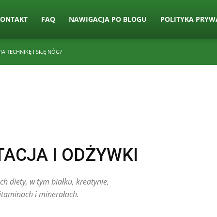
KONTAKT
FAQ
NAWIGACJA PO BLOGU
POLITYKA PRYW
A TECHNIKĘ I SIŁĘ NÓG?
ACJA I ODŻYWKI
 diety, w tym białku, kreatynie,
taminach i minerałach.