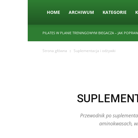
HOME
ARCHIWUM
KATEGORIE
PILATES W PLANIE TRENINGOWYM BIEGACZA – JAK POPRAWI
Strona główna
Suplementacja i odżywki
SUPLEMENT
Przewodnik po suplementach
aminokwasach, wi