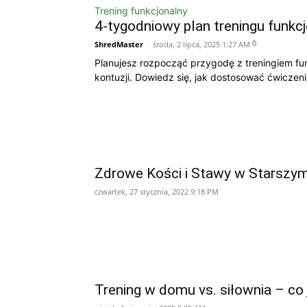
Trening funkcjonalny
4-tygodniowy plan treningu funkc
0
ShredMaster
-
środa, 2 lipca, 2025 1:27 AM
Planujesz rozpocząć przygodę z treningiem fu
kontuzji. Dowiedz się, jak dostosować ćwiczeni
Zdrowe Kości i Stawy w Starszym
czwartek, 27 stycznia, 2022 9:18 PM
Trening w domu vs. siłownia – co 